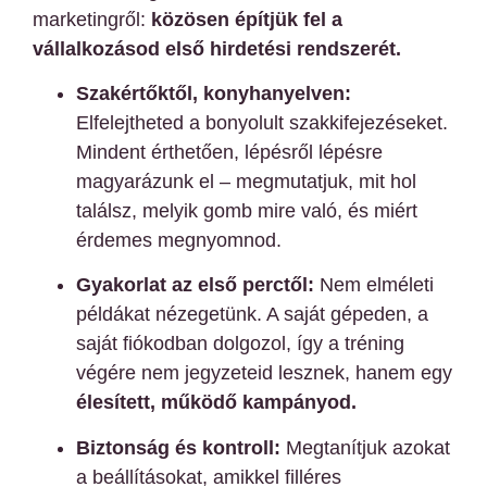
marketingről:
közösen építjük fel a
vállalkozásod első hirdetési rendszerét.
Szakértőktől, konyhanyelven:
Elfelejtheted a bonyolult szakkifejezéseket.
Mindent érthetően, lépésről lépésre
magyarázunk el – megmutatjuk, mit hol
találsz, melyik gomb mire való, és miért
érdemes megnyomnod.
Gyakorlat az első perctől:
Nem elméleti
példákat nézegetünk. A saját gépeden, a
saját fiókodban dolgozol, így a tréning
végére nem jegyzeteid lesznek, hanem egy
élesített, működő kampányod.
Biztonság és kontroll:
Megtanítjuk azokat
a beállításokat, amikkel filléres