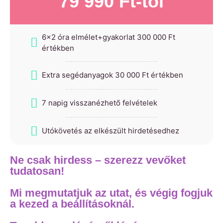
79 990 Ft-tól
6x2 óra elmélet+gyakorlat 300 000 Ft
értékben
Extra segédanyagok 30 000 Ft értékben
7 napig visszanézhető felvételek
Utókövetés az elkészült hirdetésedhez
Ne csak hirdess – szerezz vevőket
tudatosan!
Mi megmutatjuk az utat, és végig fogjuk
a kezed a beállításoknál.