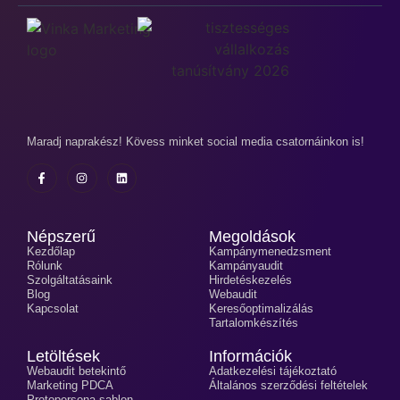
Maradj naprakész! Kövess minket social media csatornáinkon is!
Népszerű
Megoldások
Kezdőlap
Kampánymenedzsment
Rólunk
Kampányaudit
Szolgáltatásaink
Hirdetéskezelés
Blog
Webaudit
Kapcsolat
Keresőoptimalizálás
Tartalomkészítés
Letöltések
Információk
Webaudit betekintő
Adatkezelési tájékoztató
Marketing PDCA
Általános szerződési feltételek
Protopersona sablon