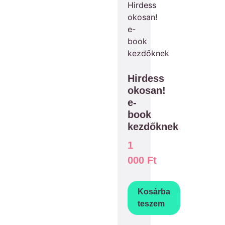
Hirdess
okosan!
e-
book
kezdőknek
1
000
Ft
Kosárba
teszem