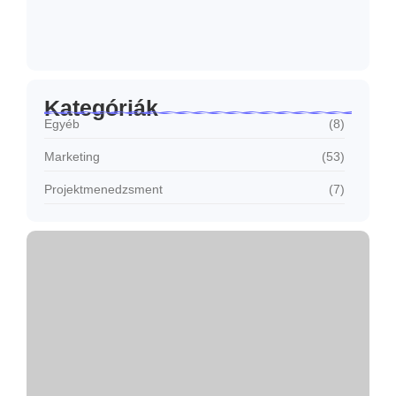
Honnan tudod, hogy működik a
marketinged?
2026.06.17.
Kategóriák
Egyéb
(8)
Marketing
(53)
Projektmenedzsment
(7)