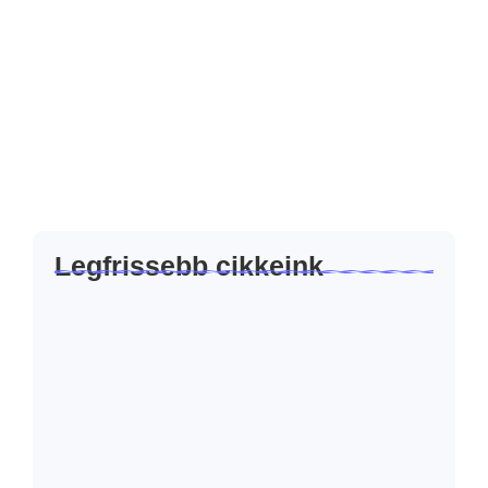
Weboldal és landing oldal – az online
marketing valódi alapja
Sok vállalkozásnál az online marketing ott kezdődik, hogy:
„Indítsunk hirdetést.” Facebook kampány, Google Ads,
esetleg egy gyors poszt a közösségi médiában. Közben
gyakran még nincs teljesen kész az a felület...
Tovább olvasom
Legfrissebb cikkeink
Miért nem kell mindig „eladni”?
2026.07.23.
Hogyan készíts AI segítségével olyan
tartalmat, ami…
2026.06.23.