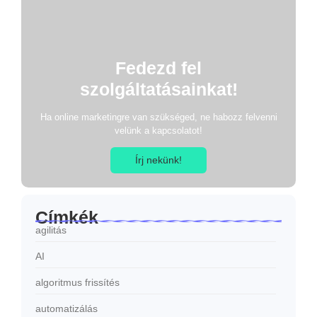
Fedezd fel
szolgáltatásainkat!
Ha online marketingre van szükséged, ne habozz felvenni
velünk a kapcsolatot!
Írj nekünk!
Címkék
agilitás
AI
algoritmus frissítés
automatizálás