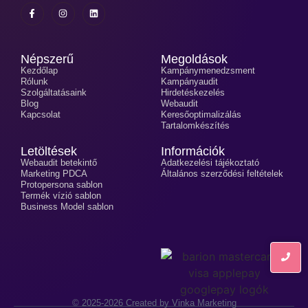
Népszerű
Megoldások
Kezdőlap
Kampánymenedzsment
Rólunk
Kampányaudit
Szolgáltatásaink
Hirdetéskezelés
Blog
Webaudit
Kapcsolat
Keresőoptimalizálás
Tartalomkészítés
Letöltések
Információk
Webaudit betekintő
Adatkezelési tájékoztató
Marketing PDCA
Általános szerződési feltételek
Protopersona sablon
Termék vízió sablon
Business Model sablon
© 2025-2026 Created by Vinka Marketing