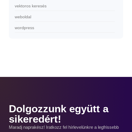
vektoros keresés
weboldal
wordpress
Dolgozzunk együtt a
sikeredért!
Maradj naprakész! Iratkozz fel hírlevelünkre a legfrissebb