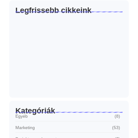
Legfrissebb cikkeink
Miért nem kell mindig „eladni”?
2026.07.23.
Hogyan készíts AI segítségével olyan
tartalmat, ami…
2026.06.23.
Honnan tudod, hogy működik a
marketinged?
2026.06.17.
Kategóriák
Egyéb
(8)
Marketing
(53)