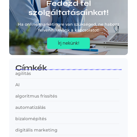
Fedezd fel
szolgáltatásainkat!
Ha online marketingre van szükséged, ne habozz
felvenni velünk a kapcsolatot!
Írj nekünk!
Címkék
agilitás
AI
algoritmus frissítés
automatizálás
bizalomépítés
digitális marketing