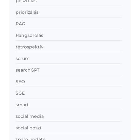
posztolás
priorizálás
RAG
Rangsorolás
retrospektív
scrum
searchGPT
SEO
SGE
smart
social media
social poszt
spam update