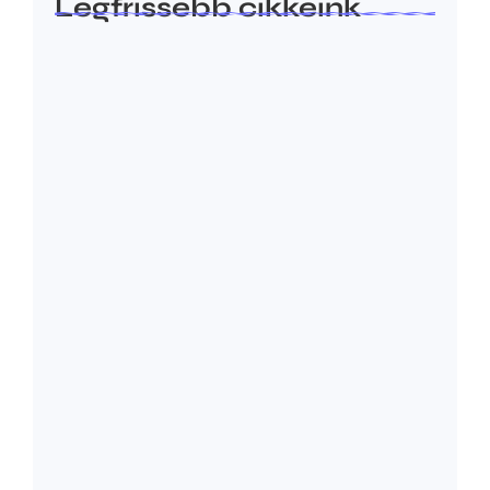
Legfrissebb cikkeink
Miért nem kell mindig „eladni”?
2026.07.23.