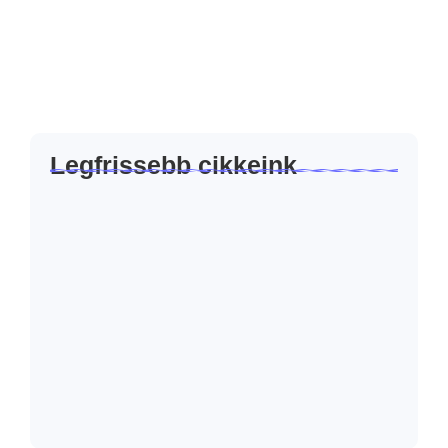
hogy az első gondolatai között ott lesz a Facebook, az
Instagram, a TikTok vagy a LinkedIn. És ez teljesen érthető.
A...
Tovább olvasom
Legfrissebb cikkeink
Miért nem kell mindig „eladni”?
2026.07.23.
Hogyan készíts AI segítségével olyan
tartalmat, ami…
2026.06.23.
Honnan tudod, hogy működik a
marketinged?
2026.06.17.