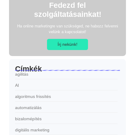
Fedezd fel
szolgáltatásainkat!
Ha online marketingre van szükséged, ne habozz felvenni
velünk a kapcsolatot!
Írj nekünk!
Címkék
agilitás
AI
algoritmus frissítés
automatizálás
bizalomépítés
digitális marketing