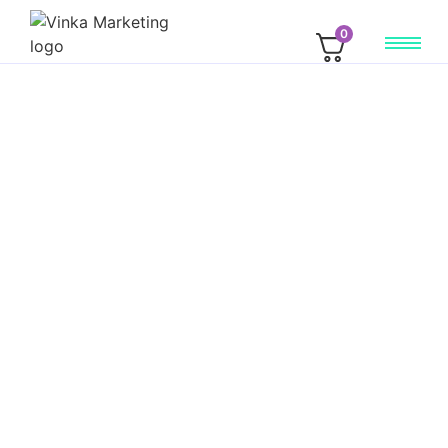
0
közösségi média
2026.05.11.
A közösségi média nem csak posztolás
Ha ma valaki online jelenlétet szeretne építeni, szinte biztos,