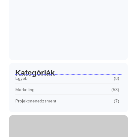
Hogyan készíts AI segítségével olyan
tartalmat, ami…
2026.06.23.
Honnan tudod, hogy működik a
marketinged?
2026.06.17.
Kategóriák
Egyéb
(8)
Marketing
(53)
Projektmenedzsment
(7)