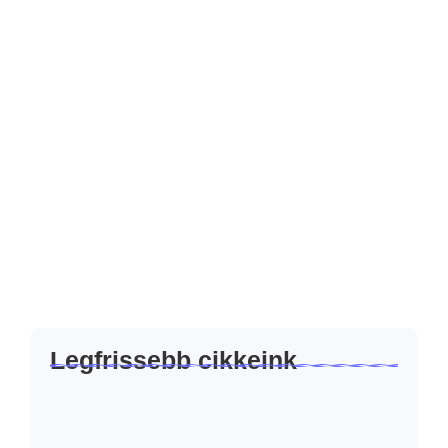
Tovább olvasom
2025.07.25.
Így legyél jelen a social médiában
stressz nélkül
„Kellene posztolnom valamit, de nincs időm/
ötletem/kedvem/egy normális fotóm.”Ismerős mondat? Nem
vagy vele egyedül. Sokan ott buknak el a közösségi média
jelenlétben, hogy azt hiszik: vagy profi módon csinálják, vagy
sehogy.Pedig...
Tovább olvasom
Legfrissebb cikkeink
Miért nem kell mindig „eladni”?
2026.07.23.