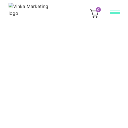
0
social media
2026.06.23.
Hogyan készíts AI segítségével olyan
tartalmat, ami nem AI-szagú?