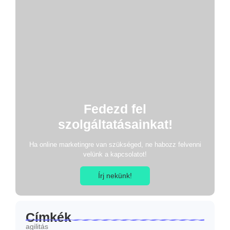
Fedezd fel
szolgáltatásainkat!
Ha online marketingre van szükséged, ne habozz felvenni
velünk a kapcsolatot!
Írj nekünk!
Címkék
agilitás