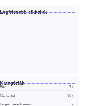
Legfrissebb cikkeink
Miért nem kell mindig „eladni”?
2026.07.23.
Hogyan készíts AI segítségével olyan
tartalmat, ami…
2026.06.23.
Honnan tudod, hogy működik a
marketinged?
2026.06.17.
Kategóriák
Egyéb
(8)
Marketing
(53)
Projektmenedzsment
(7)