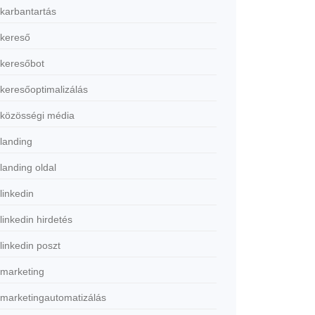
karbantartás
kereső
keresőbot
keresőoptimalizálás
közösségi média
landing
landing oldal
linkedin
linkedin hirdetés
linkedin poszt
marketing
marketingautomatizálás