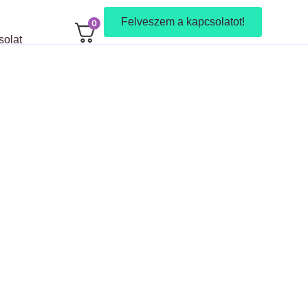
Felveszem a kapcsolatot!
0
solat