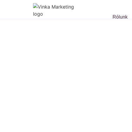
Rólunk
google hirde